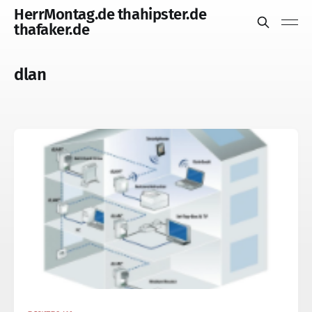
HerrMontag.de thahipster.de
thafaker.de
dlan