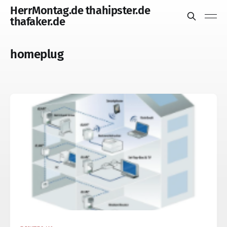
HerrMontag.de thahipster.de
thafaker.de
homeplug