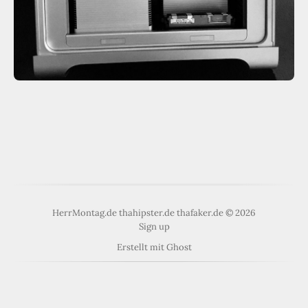
HerrMontag.de thahipster.de thafaker.de © 2026
Sign up
Erstellt mit
Ghost