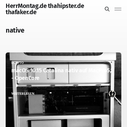
HerrMontag.de thahipster.de
thafaker.de
native
HOWTO
macOS 10.15 Catalina nativ auf MacPro5,1
- OpenCore
WEITERLESEN