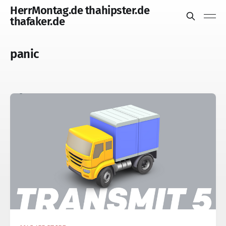
HerrMontag.de thahipster.de
thafaker.de
panic