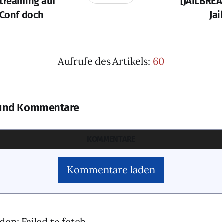
Streaming auf
[JAILBREA
tConf doch
Ja
Aufrufe des Artikels:
60
und Kommentare
KOMMENTARE
Kommentare laden
den: Failed to fetch