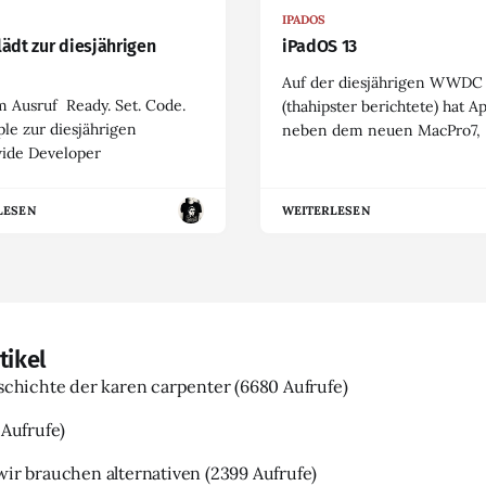
IPADOS
lädt zur diesjährigen
iPadOS 13
Auf der diesjährigen WWDC
 Ausruf Ready. Set. Code.
(thahipster berichtete) hat A
ple zur diesjährigen
neben dem neuen MacPro7,
ide Developer
LESEN
WEITERLESEN
tikel
eschichte der karen carpenter
(6680 Aufrufe)
 Aufrufe)
wir brauchen alternativen
(2399 Aufrufe)