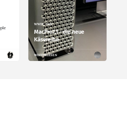
WWDC 2019
pple
MacPro7,1 - die neue
Käsereibe
WEITERLESEN