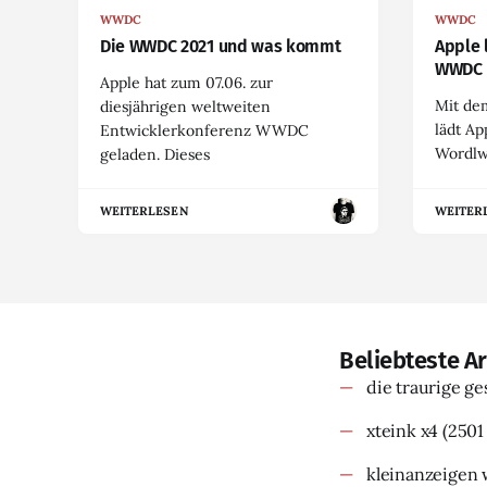
WWDC
WWDC
Die WWDC 2021 und was kommt
Apple 
WWDC
Apple hat zum 07.06. zur
Mit dem
diesjährigen weltweiten
lädt Ap
Entwicklerkonferenz WWDC
Wordlw
geladen. Dieses
WEITERLESEN
WEITER
Beliebteste Ar
die traurige g
xteink x4
(2501
kleinanzeigen 