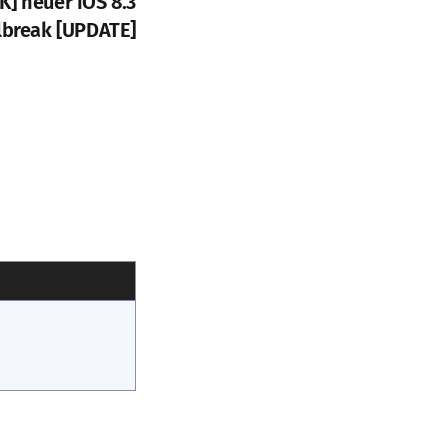
K] neuer iOS 8.3
ilbreak [UPDATE]