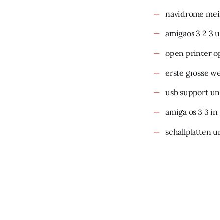
navidrome mein
amigaos 3 2 3 
open printer o
erste grosse w
usb support un
amiga os 3 3 in
schallplatten u