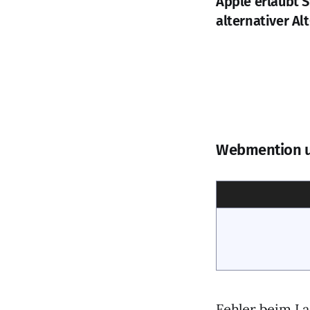
Apple erlaubt 
alternativer Al
Webmention 
Fehler beim La