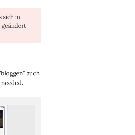
s sich in
n geändert
 "bloggen" auch
e needed.