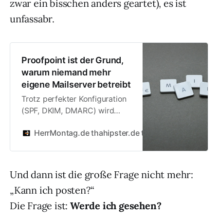
zwar ein bisschen anders geartet), es ist
unfassabr.
Proofpoint ist der Grund,
warum niemand mehr
eigene Mailserver betreibt
Trotz perfekter Konfiguration
(SPF, DKIM, DMARC) wird
eigener Mailserver von
HerrMontag.de thahipster.de thafaker.de
Jan M
Proofpoint geblockt – Apple
lehnt ab. Keine Antwort auf
Entlistungen. Undurchsichtige
Gatekeeper zerstören offenes
Und dann ist die große Frage nicht mehr:
E-Mail-System.
„Kann ich posten?“
Die Frage ist:
Werde ich gesehen?