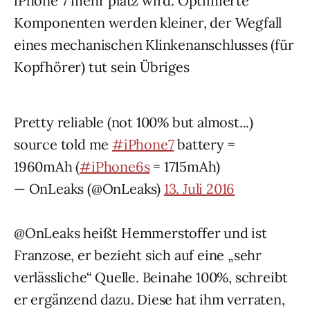
iPhone 7 mehr platz wird. Optimierte
Komponenten werden kleiner, der Wegfall
eines mechanischen Klinkenanschlusses (für
Kopfhörer) tut sein Übriges
Pretty reliable (not 100% but almost...)
source told me
#iPhone7
battery =
1960mAh (
#iPhone6s
= 1715mAh)
— OnLeaks (@OnLeaks)
13. Juli 2016
@OnLeaks heißt Hemmerstoffer und ist
Franzose, er bezieht sich auf eine „sehr
verlässliche“ Quelle. Beinahe 100%, schreibt
er ergänzend dazu. Diese hat ihm verraten,