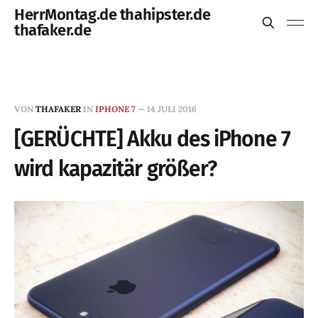
HerrMontag.de thahipster.de
thafaker.de
VON
THAFAKER
IN
IPHONE 7
—
14 JULI 2016
[GERÜCHTE] Akku des iPhone 7
wird kapazitär größer?