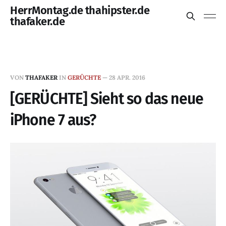
HerrMontag.de thahipster.de
thafaker.de
VON
THAFAKER
IN
GERÜCHTE
—
28 APR. 2016
[GERÜCHTE] Sieht so das neue
iPhone 7 aus?