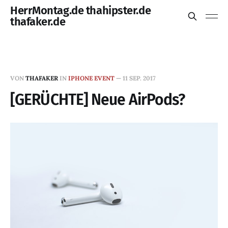
HerrMontag.de thahipster.de
thafaker.de
VON
THAFAKER
IN
IPHONE EVENT
—
11 SEP. 2017
[GERÜCHTE] Neue AirPods?