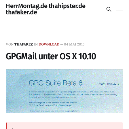
HerrMontag.de thahipster.de
thafaker.de
VON
THAFAKER
IN
DOWNLOAD
—
04 MAI 2015
GPGMail unter OS X 10.10