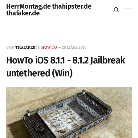
HerrMontag.de thahipster.de
thafaker.de
VON
THAFAKER
IN
HOW TO
—
26 MÄRZ 2015
HowTo iOS 8.1.1 - 8.1.2 Jailbreak
untethered (Win)