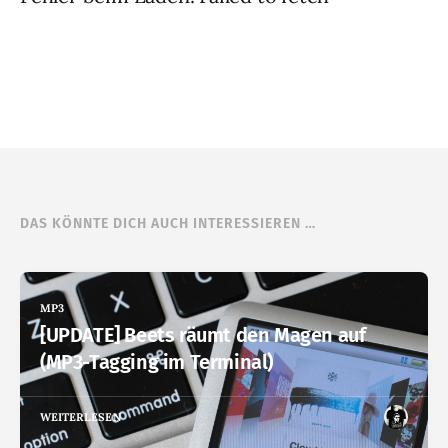
DAS KÖNNTE DICH AUCH INTERESSIEREN …
MP3
[UPDATE] Beets räumt den Magen auf
(MP3-Tagging im Terminal)
WEITERLESEN