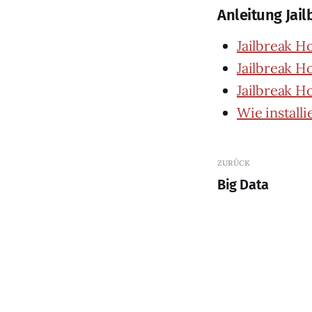
Anleitung Jai
Jailbreak 
Jailbreak H
Jailbreak 
Wie install
ZURÜCK
Big Data