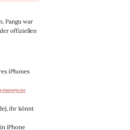
n. Pangu war
der offiziellen
ures iPhones
n.pangu.io
e), ihr könnt
ein iPhone