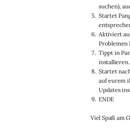
suchen), au
Startet Pan
entsprechen
Aktiviert a
Problemen 
Tippt in Pa
installieren.
Startet nac
auf eurem i
Updates inst
ENDE
Viel Spaß am G