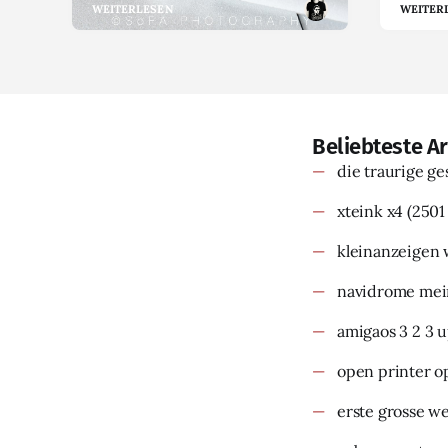
WEITERLESEN
WEITER
Beliebteste Ar
die traurige g
xteink x4
(2501
kleinanzeigen 
navidrome mein
amigaos 3 2 3 
open printer o
erste grosse w