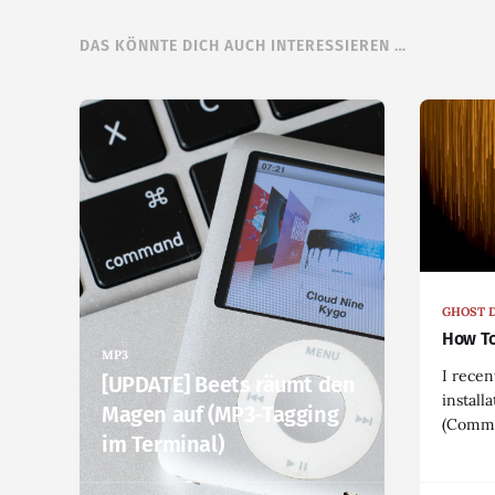
DAS KÖNNTE DICH AUCH INTERESSIEREN …
GHOST 
How To
MP3
I recen
[UPDATE] Beets räumt den
install
Magen auf (MP3-Tagging
(Comma
im Terminal)