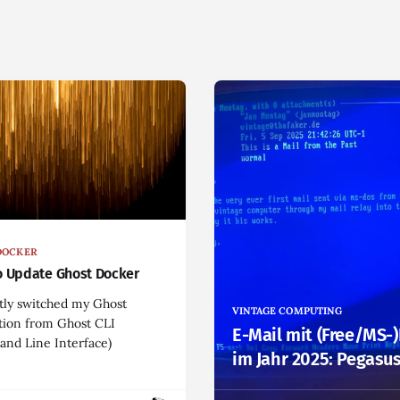
DOCKER
 Update Ghost Docker
tly switched my Ghost
VINTAGE COMPUTING
ation from Ghost CLI
E-Mail mit (Free/MS-
nd Line Interface)
im Jahr 2025: Pegasus