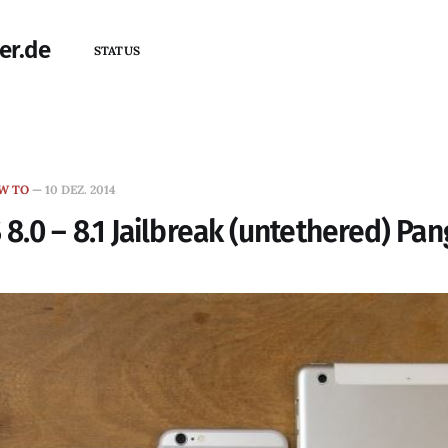
er.de
STATUS
W TO
—
10 DEZ. 2014
8.0 – 8.1 Jailbreak (untethered) Pa