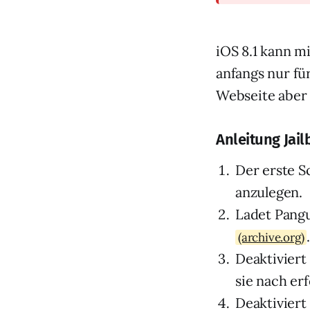
iOS 8.1 kann m
anfangs nur für
Webseite aber 
Anleitung Jail
Der erste S
anzulegen.
Ladet Pangu
(archive.org)
Deaktiviert
sie nach er
Deaktiviert