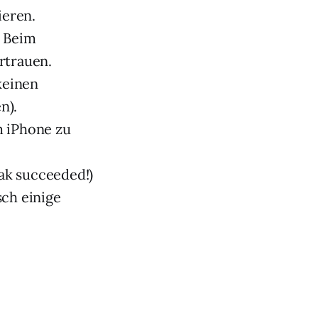
ieren.
. Beim
rtrauen.
keinen
n).
m iPhone zu
eak succeeded!)
ch einige