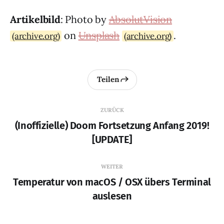
Artikelbild
: Photo by
AbsolutVision
on
Unsplash
.
(archive.org)
(archive.org)
Teilen
ZURÜCK
(Inoffizielle) Doom Fortsetzung Anfang 2019!
[UPDATE]
WEITER
Temperatur von macOS / OSX übers Terminal
auslesen