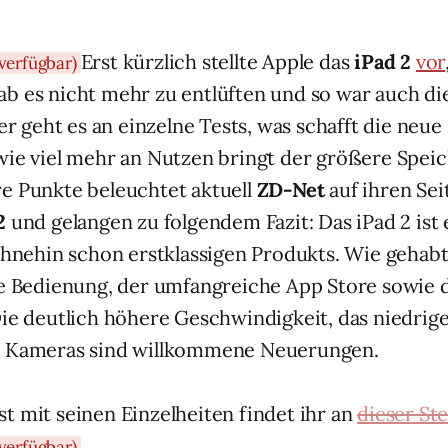
Erst kürzlich stellte Apple das
iPad 2
vor
verfügbar)
b es nicht mehr zu entlüften und so war auch die
ber geht es an einzelne Tests, was schafft die neu
wie viel mehr an Nutzen bringt der größere Speic
e Punkte beleuchtet aktuell
ZD-Net
auf ihren Sei
2
und gelangen zu folgendem Fazit: Das iPad 2 ist
 ohnehin schon erstklassigen Produkts. Wie geha
he Bedienung, der umfangreiche App Store sowie d
Die deutlich höhere Geschwindigkeit, das niedrig
n Kameras sind willkommene Neuerungen.
t mit seinen Einzelheiten findet ihr an
dieser Ste
.
verfügbar)