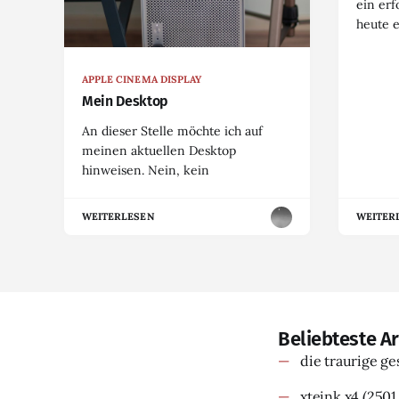
ein erf
heute 
APPLE CINEMA DISPLAY
Mein Desktop
An dieser Stelle möchte ich auf
meinen aktuellen Desktop
hinweisen. Nein, kein
WEITERLESEN
WEITER
Beliebteste Ar
die traurige g
xteink x4
(2501