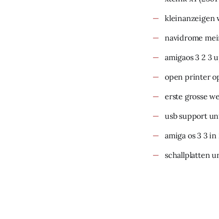
kleinanzeigen 
navidrome mein
amigaos 3 2 3 
open printer o
erste grosse w
usb support un
amiga os 3 3 in
schallplatten u