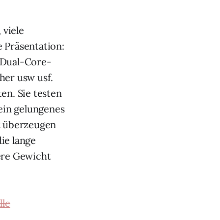
, viele
 Präsentation:
e Dual-Core-
her usw usf.
ten. Sie testen
 ein gelungenes
bt überzeugen
ie lange
ere Gewicht
lle