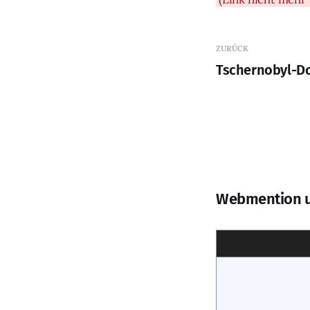
ZURÜCK
Tschernobyl-D
Webmention 