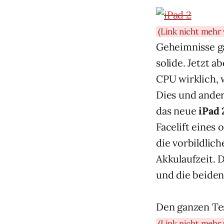
(Link nicht mehr 
Geheimnisse ga
solide. Jetzt a
CPU wirklich, 
Dies und ander
das neue
iPad 
Facelift eines
die vorbildlic
Akkulaufzeit. 
und die beide
Den ganzen Tes
(Link nicht mehr 