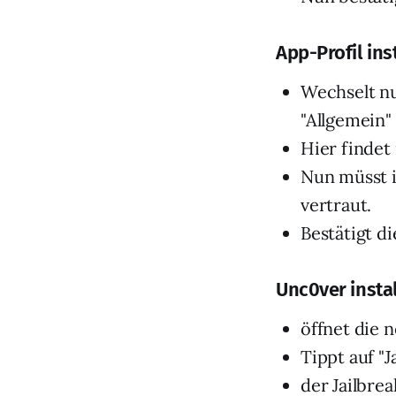
App-Profil ins
Wechselt nu
"Allgemein"
Hier findet 
Nun müsst i
vertraut.
Bestätigt di
Unc0ver instal
öffnet die 
Tippt auf "J
der Jailbrea