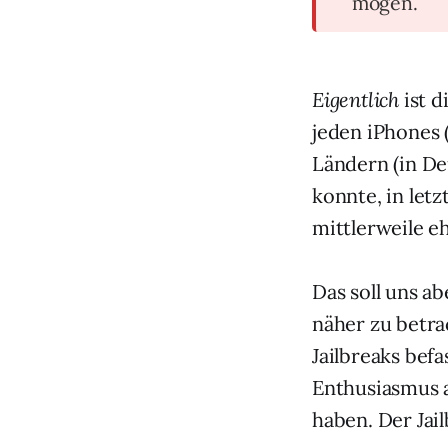
mögen.
Eigentlich
ist d
jeden iPhones 
Ländern (in De
konnte, in letz
mittlerweile 
Das soll uns ab
näher zu betrac
Jailbreaks befa
Enthusiasmus a
haben. Der Jail