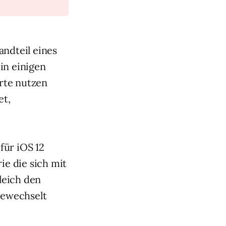
andteil eines
in einigen
rte nutzen
et,
für iOS 12
ie die sich mit
gleich den
gewechselt