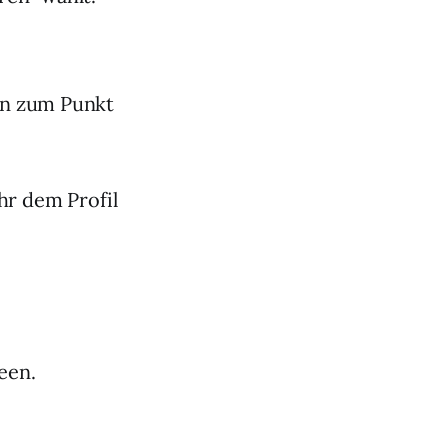
en zum Punkt
hr dem Profil
een.