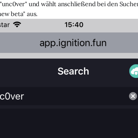
"unc0ver" und wählt anschließend bei den Suche
ew beta" aus.