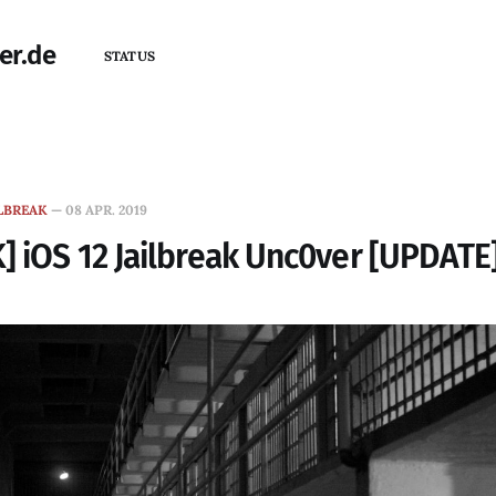
er.de
STATUS
LBREAK
—
08 APR. 2019
] iOS 12 Jailbreak Unc0ver [UPDATE