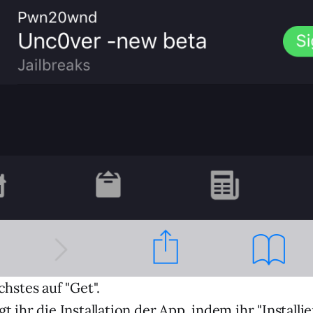
chstes auf "Get".
t ihr die Installation der App, indem ihr "Installi