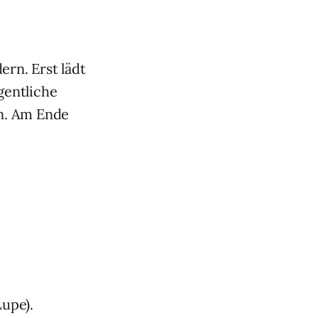
ern. Erst lädt
gentliche
n. Am Ende
Lupe).