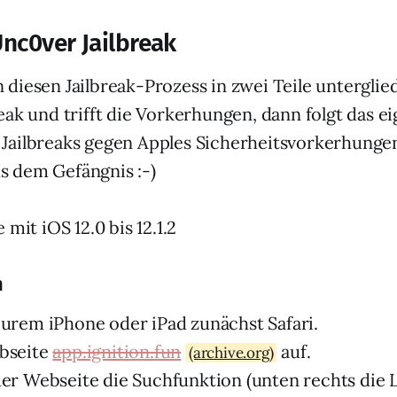
Unc0ver Jailbreak
diesen Jailbreak-Prozess in zwei Teile unterglied
eak und trifft die Vorkerhungen, dann folgt das ei
Jailbreaks gegen Apples Sicherheitsvorkerhunge
 dem Gefängnis :-)
e mit iOS 12.0 bis 12.1.2
n
eurem iPhone oder iPad zunächst Safari.
ebseite
app.ignition.fun
auf.
(archive.org)
der Webseite die Suchfunktion (unten rechts die 