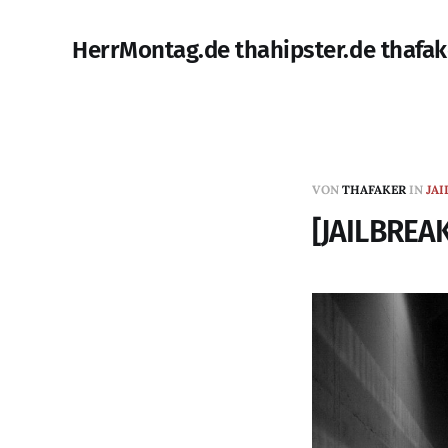
HerrMontag.de thahipster.de thafak
VON
THAFAKER
IN
JAI
[JAILBREAK