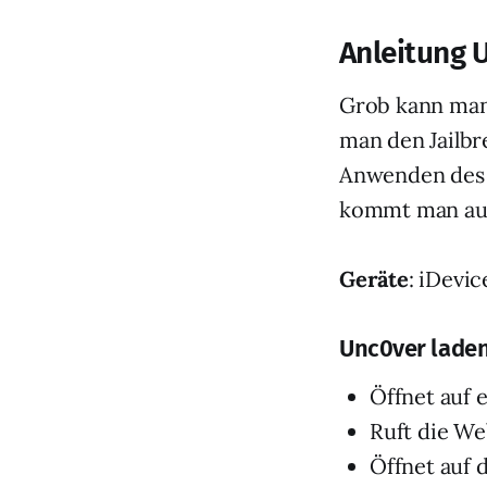
Anleitung 
Grob kann man 
man den Jailbr
Anwenden des 
kommt man aus
Geräte
: iDevic
Unc0ver lade
Öffnet auf 
Ruft die W
Öffnet auf 