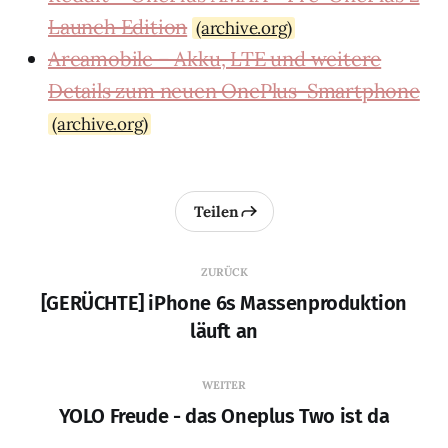
Launch Edition
(archive.org)
Areamobile – Akku, LTE und weitere
Details zum neuen OnePlus-Smartphone
(archive.org)
Teilen
ZURÜCK
[GERÜCHTE] iPhone 6s Massenproduktion
läuft an
WEITER
YOLO Freude - das Oneplus Two ist da