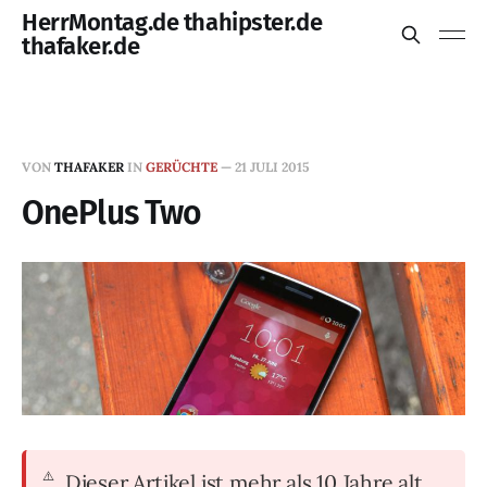
HerrMontag.de thahipster.de
thafaker.de
VON
THAFAKER
IN
GERÜCHTE
—
21 JULI 2015
OnePlus Two
Dieser Artikel ist mehr als 10 Jahre alt.