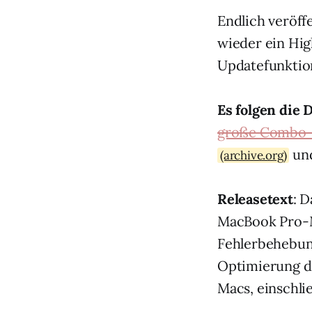
Endlich veröff
wieder ein Hig
Updatefunktion 
Es folgen die
große Combo
un
(archive.org)
Releasetext
: 
MacBook Pro-Mo
Fehlerbehebun
Optimierung de
Macs, einschli