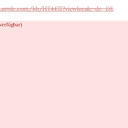
t.apple.com/kb/HT4472?viewlocale=de_DE
verfügbar)