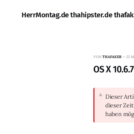
HerrMontag.de thahipster.de thafak
VON
THAFAKER
—
22 M
OS X 10.6.
Dieser Arti
dieser Zei
haben mög