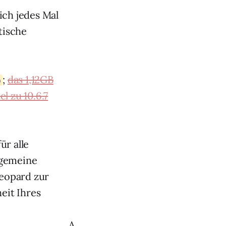
ich jedes Mal
tische
;
das 1,12GB
)
l zu 10.6.7
ür alle
lgemeine
eopard zur
eit Ihres
A