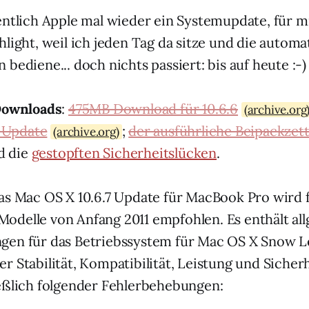
entlich Apple mal wieder ein Systemupdate, für m
hlight, weil ich jeden Tag da sitze und die automa
bediene... doch nichts passiert: bis auf heute :-)
 Downloads
:
475MB Download für 10.6.6
(archive.org
-Update
;
der ausführliche Beipackzette
(archive.org)
d die
gestopften Sicherheitslücken
.
Das Mac OS X 10.6.7 Update für MacBook Pro wird f
delle von Anfang 2011 empfohlen. Es enthält al
gen für das Betriebssystem für Mac OS X Snow L
r Stabilität, Kompatibilität, Leistung und Sicherh
eßlich folgender Fehlerbehebungen: