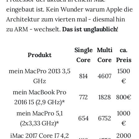
eingebaut ist. Kein Wunder warum Apple die
Architektur zum vierten mal - diesmal hin
zu ARM - wechselt.
Das ist unglaublich
!
Single
Multi
ca.
Produkt
Core
Core
Preis
mein MacPro 2013 3,5
1500
814
4607
GHz
€
mein MacBook Pro
772
1828
800€
2016 I5 (2,9 GHz)*
mein MacPro 5,1
1000
654
6752
(2x3,33 GHz)*
€
iMac 2017 Core I7 4,2
2000