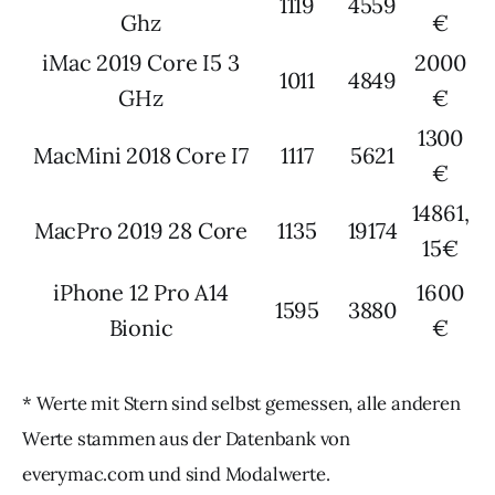
1119
4559
Ghz
€
iMac 2019 Core I5 3
2000
1011
4849
GHz
€
1300
MacMini 2018 Core I7
1117
5621
€
14861,
MacPro 2019 28 Core
1135
19174
15€
iPhone 12 Pro A14
1600
1595
3880
Bionic
€
* Werte mit Stern sind selbst gemessen, alle anderen
Werte stammen aus der Datenbank von
everymac.com und sind Modalwerte.