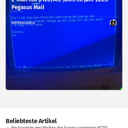
Pegasus Mail
WEITERLESEN
Beliebteste Artikel
die traurige geschichte der karen carpenter
(6752