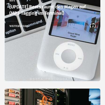
MP3
[UPDATE] Beets räumt den Magen auf
(MP3-Tagging im Terminal)
WEITERLESEN