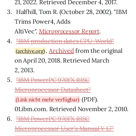
21, 2022. Retrieved December 4, 2017.
Halfhill, Tom R. (October 28, 2002). "IBM
Trims Power4, Adds
AltiVec".
Microprocessor Report
.
"IBM production dates CPU-World"
.
Archived
from the original
(archive.org)
on April 20, 2018. Retrieved March
2, 2013.
"IBM PowerPC 970FX RISC
Microprocessor Datasheet"
(PDF).
(Link nicht mehr verfügbar)
01.ibm.com. Retrieved November 2, 2010.
"IBM PowerPC 970FX RISC
Microprocessor User's Manual V 1.7"