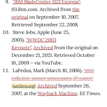
"IBM BladeCenter JS21 Express"
.
03.ibm.com. Archived from
the
original
on September 10, 2007.
Retrieved September 22, 2008.
Steve Jobs, Apple (June 25,
2003).
"WWDC 2003
Keynote"
.
Archived
from the original on
December 21, 2021. Retrieved October
16, 2009 – via YouTube.
LaPedus, Mark (March 10, 2006).
"IBM
rolls low-power processors, IP cores"
Archived
September 26,
(archive.org)
2007, at the
Wayback Machine
.
EE Times
.