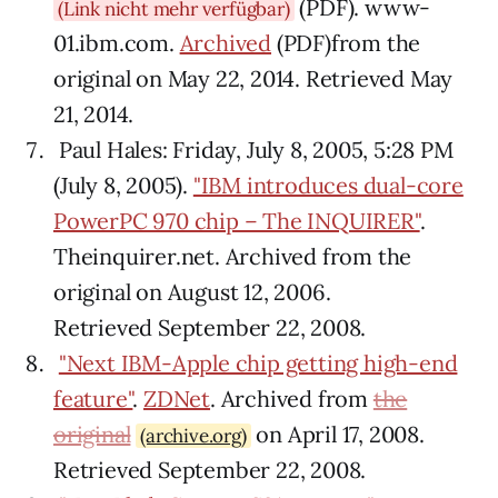
(PDF). www-
(Link nicht mehr verfügbar)
01.ibm.com.
Archived
(PDF)from the
original on May 22, 2014. Retrieved May
21, 2014.
Paul Hales: Friday, July 8, 2005, 5:28 PM
(July 8, 2005).
"IBM introduces dual-core
PowerPC 970 chip – The INQUIRER"
.
Theinquirer.net. Archived from the
original on August 12, 2006.
Retrieved September 22, 2008.
"Next IBM-Apple chip getting high-end
feature"
.
ZDNet
. Archived from
the
original
on April 17, 2008.
(archive.org)
Retrieved September 22, 2008.