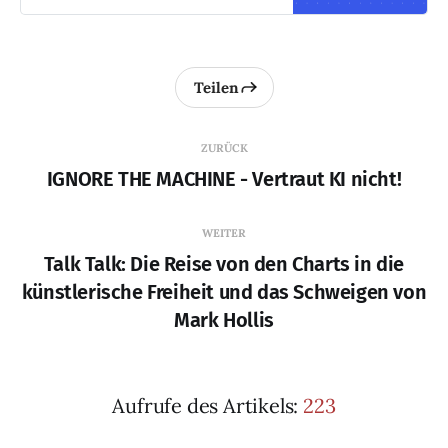
designed to fit your creative
flow, from Notes that let you
collaborate directly in the
editor to a powerful
Teilen
Command Palette that helps
you reach every part of your
site. Notes Leave feedback
ZURÜCK
right where you’re
IGNORE THE MACHINE - Vertraut KI nicht!
working.With notes […]
WEITER
Talk Talk: Die Reise von den Charts in die
künstlerische Freiheit und das Schweigen von
Mark Hollis
Aufrufe des Artikels:
223