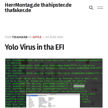
HerrMontag.de thahipster.de
thafaker.de
VON
THAFAKER
IN
APPLE
—
03 JUNI 2015
Yolo Virus in tha EFI