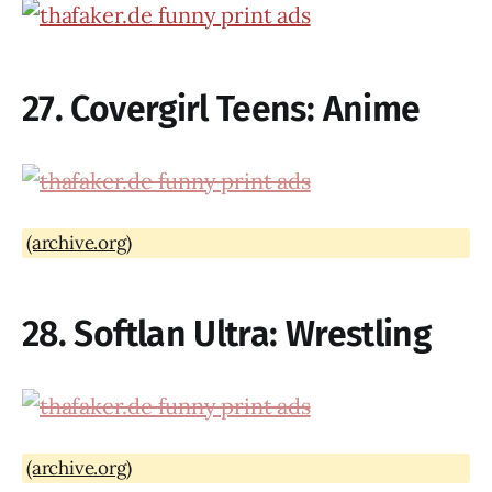
27. Covergirl Teens: Anime
(archive.org)
28. Softlan Ultra: Wrestling
(archive.org)