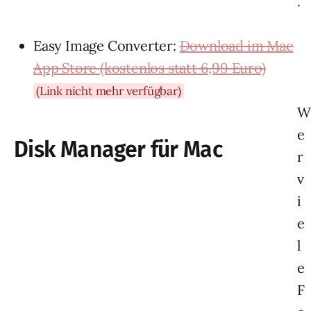
.
Easy Image Converter:
Download im Mac
App Store (kostenlos statt 6,99 Euro)
(Link nicht mehr verfügbar)
W
e
Disk Manager für Mac
r
v
i
e
l
e
F