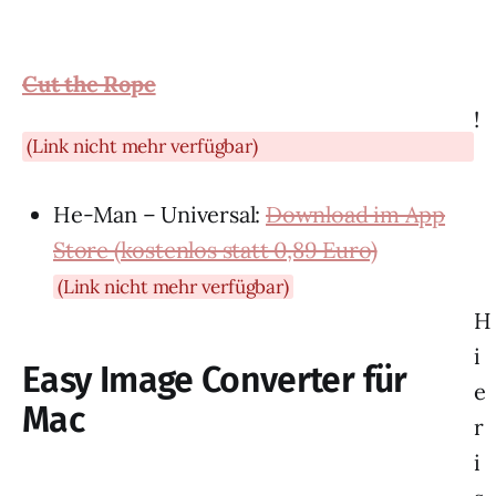
Cut the Rope
!
(Link nicht mehr verfügbar)
He-Man – Universal:
Download im App
Store (kostenlos statt 0,89 Euro)
(Link nicht mehr verfügbar)
H
i
Easy Image Converter für
e
Mac
r
i