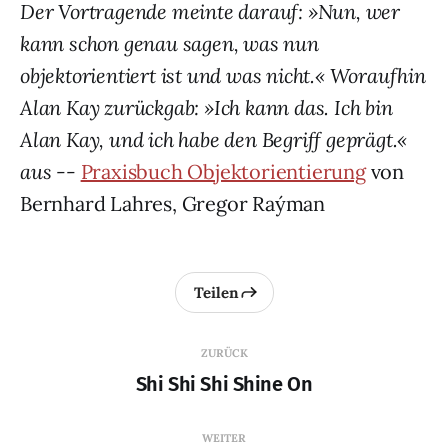
Der Vortragende meinte darauf:
»
Nun, wer
kann schon genau sagen,
was nun
objektorientiert ist und was nicht.
«
Woraufhin
Alan Kay zur
ü
ckgab:
»
Ich kann das. Ich bin
Alan Kay,
und ich habe den Begriff gepr
ä
gt.
«
aus --
Praxisbuch Objektorientierung
von
Bernhard Lahres, Gregor Raýman
Teilen
ZURÜCK
Shi Shi Shi Shine On
WEITER