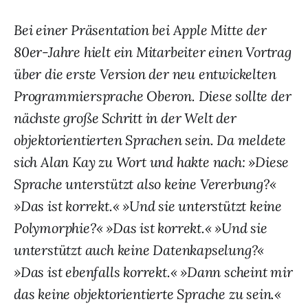
Bei einer Pr
ä
sentation bei Apple Mitte der
80er-Jahre hielt ein Mit
arbeiter einen Vortrag
ü
ber die erste Version der neu entwickelten
Programmiersprache Oberon. Diese sollte der
n
ä
chste gro
ß
e Schritt
in der Welt der
objektorientierten Sprachen sein.
Da meldete
sich Alan Kay zu Wort und hakte nach:
»
Diese
Sprache unterst
ü
tzt also keine Vererbung?
«
»
Das ist
korrekt.
«
»
Und sie unterst
ü
tzt keine
Polymor
phie?
«
»
Das ist korrekt.
«
»
Und sie
unterst
ü
tzt auch
keine Datenkapselung?
«
»
Das ist ebenfalls kor
rekt.
«
»
Dann scheint mir
das keine objektorientierte Sprache
zu sein.
«