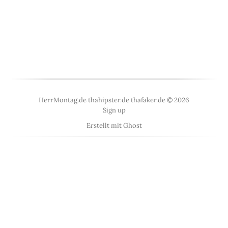
HerrMontag.de thahipster.de thafaker.de © 2026
Sign up
Erstellt mit
Ghost
<
UberBlogr Webring
>