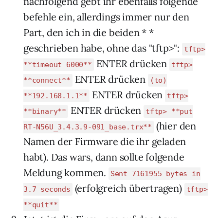
nachfolgend gebt ihr ebenfalls folgende
befehle ein, allerdings immer nur den
Part, den ich in die beiden * *
geschrieben habe, ohne das "tftp>":
tftp>
ENTER drücken
**timeout 6000**
tftp>
ENTER drücken
**connect**
(to)
ENTER drücken
**192.168.1.1**
tftp>
ENTER drücken
**binary**
tftp> **put
(hier den
RT-N56U_3.4.3.9-091_base.trx**
Namen der Firmware die ihr geladen
habt). Das wars, dann sollte folgende
Meldung kommen.
Sent 7161955 bytes in
(erfolgreich übertragen)
3.7 seconds
tftp>
**quit**