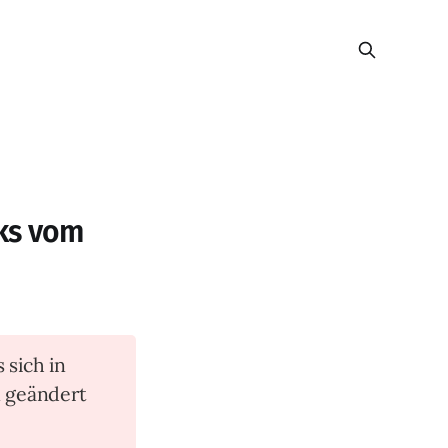
oks vom
s sich in
n geändert