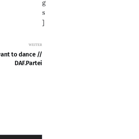
g
s
]
WEITER
ant to dance //
DAF.Partei