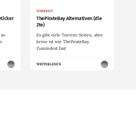
TORRENT
eticker
ThePirateBay Alternativen (die
2te)
 so
Es gibt viele Torrent-Seiten, aber
en
keine ist wie ThePirateBay.
Zumindest fast
WEITERLESEN