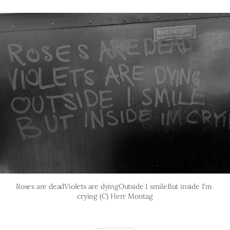
Roses are deadViolets are dyingOutside I smileBut inside I‘m 
crying (C) Herr Montag