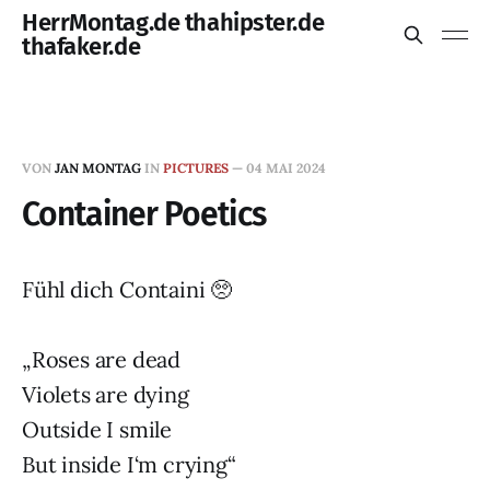
HerrMontag.de thahipster.de
thafaker.de
VON
JAN MONTAG
IN
PICTURES
—
04 MAI 2024
Container Poetics
Fühl dich Containi 🥺
„Roses are dead
Violets are dying
Outside I smile
But inside I‘m crying“