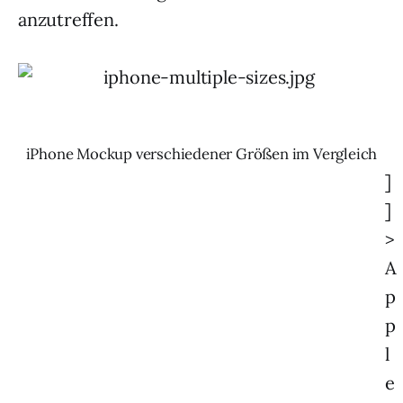
anzutreffen.
iPhone Mockup verschiedener Größen im Vergleich
]
]
>
A
p
p
l
e