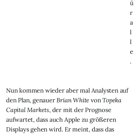
ü
r
a
l
l
e
.
Nun kommen wieder aber mal Analysten auf
den Plan, genauer
Brian White
von
Topeka
Capital Markets
, der mit der Prognose
aufwartet, dass auch Apple zu größeren
Displays gehen wird. Er meint, dass das