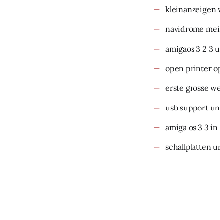
kleinanzeigen 
navidrome mein
amigaos 3 2 3 
open printer o
erste grosse w
usb support un
amiga os 3 3 in
schallplatten u