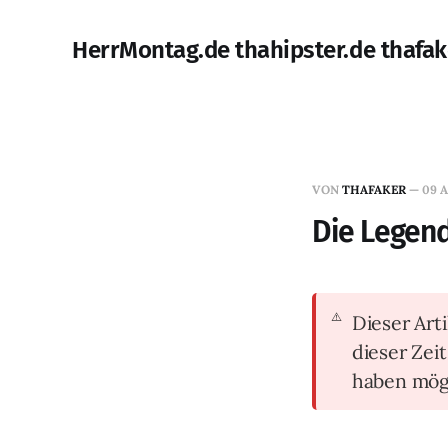
HerrMontag.de thahipster.de thafak
VON
THAFAKER
—
09 A
Die Legend
Dieser Arti
dieser Zei
haben mög