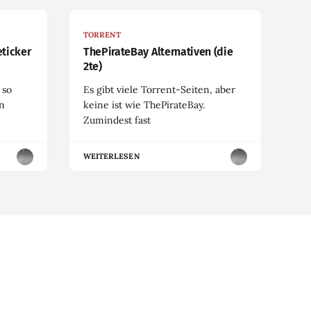
TORRENT
eticker
ThePirateBay Alternativen (die
2te)
 so
Es gibt viele Torrent-Seiten, aber
en
keine ist wie ThePirateBay.
Zumindest fast
WEITERLESEN