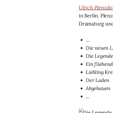
Ulrich Plenzdo
in Berlin. Ple
Dramaturg und
...
Die neuen L
Die Legende
Ein fliehend
Liebling Kr
Der Laden
Abgehauen
...