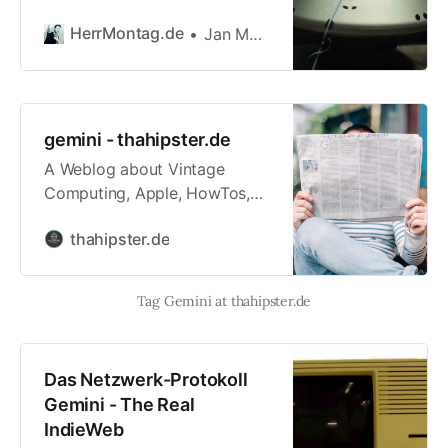
zumindest wenn es um die
HerrMontag.de
Jan Montag
Grundlagen und Protokolle
und das Miteinander geht. Aus
diesem Grund unterstütze ich
auch das Indieweb mit seinen
Möglichkeiten der Vernetzung
gemini - thahipster.de
und habe nun auch diverse
A Weblog about Vintage
Dinge in meinen Websites
Computing, Apple, HowTos,
händisch implementiert.
Hardware, Gadgets, Software,
Allerdings wird an dieser
thahipster.de
Tutorials, Jailbreaking and
Stelle
everything else.
Tag Gemini at thahipster.de
Das Netzwerk-Protokoll
Gemini - The Real
IndieWeb