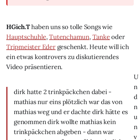
HGich.T
haben uns so tolle Songs wie
Hauptschuhle
,
Tutenchamun
,
Tanke
oder
Tripmeister Eder
geschenkt. Heute will ich
ein etwas kontrovers zu diskutierendes
Video präsentieren.
U
n
dirk hatte 2 trinkpäckchen dabei -
d
mathias nur eins plötzlich war das von
n
mathias weg und er dachte dirk hätte es
u
genommen dirk wollte mathias kein
n
trinkpäckchen abgeben - dann war
v