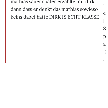
mathias sauer später erzählte mir dirk
i
dann dass er denkt das mathias sowieso
e
keins dabei hatte DIRK IS ECHT KLASSE
l
S
p
a
ß
.