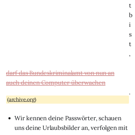
t
b
i
s
t
,
darf das Bundeskriminalamt von nun an
auch deinen Computer überwachen
.
(archive.org)
Wir kennen deine Passwörter, schauen
uns deine Urlaubsbilder an, verfolgen mit