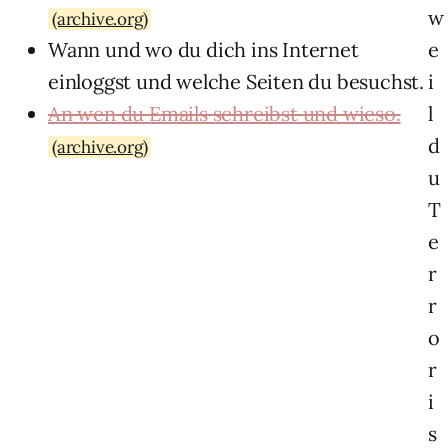
w
(archive.org)
Wann und wo du dich ins Internet
e
einloggst und welche Seiten du besuchst.
i
An wen du Emails schreibst und wieso.
l
d
(archive.org)
u
T
e
r
r
o
r
i
s