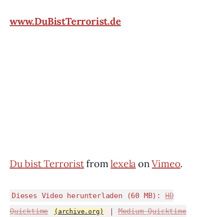
www.DuBistTerrorist.de
Du bist Terrorist
from
lexela
on
Vimeo
.
Dieses Video herunterladen (60 MB):
HD
Quicktime
|
Medium Quicktime
(archive.org)