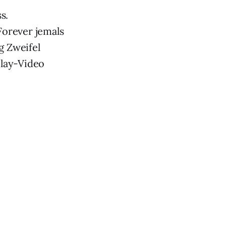
s.
orever jemals
g Zweifel
play-Video