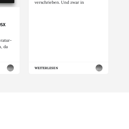
verschrieben. Und zwar in
OSX
eratur-
, da
WEITERLESEN