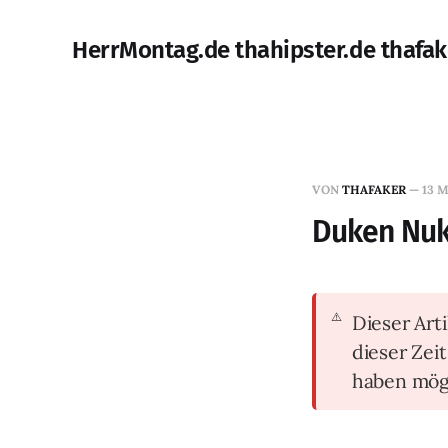
HerrMontag.de thahipster.de thafak
VON
THAFAKER
—
13 
Duken Nuk
Dieser Arti
dieser Zei
haben mög