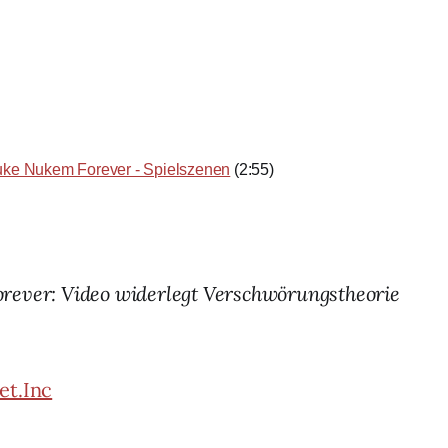
uke Nukem Forever - Spielszenen
(2:55)
ever: Video widerlegt Verschwörungstheorie
et.Inc