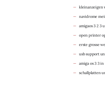
kleinanzeigen 
navidrome mein
amigaos 3 2 3 
open printer o
erste grosse w
usb support un
amiga os 3 3 in
schallplatten u