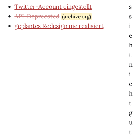
Twitter-Account eingestellt
s
API-Deprecated
s
(archive.org)
geplantes Redesign nie realisiert
i
e
h
t
n
i
c
h
t
g
u
t