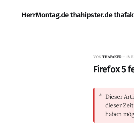
HerrMontag.de thahipster.de thafak
VON
THAFAKER
—
18 J
Firefox 5 
Dieser Arti
dieser Zei
haben mög