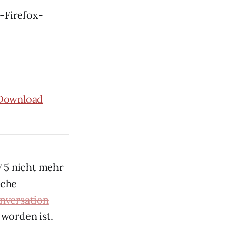
a-Firefox-
Download
FF 5 nicht mehr
oche
nversation
 worden ist.