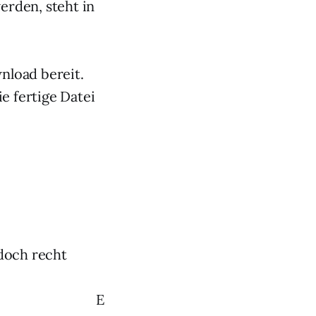
erden, steht in
wnload bereit.
e fertige Datei
doch recht
E