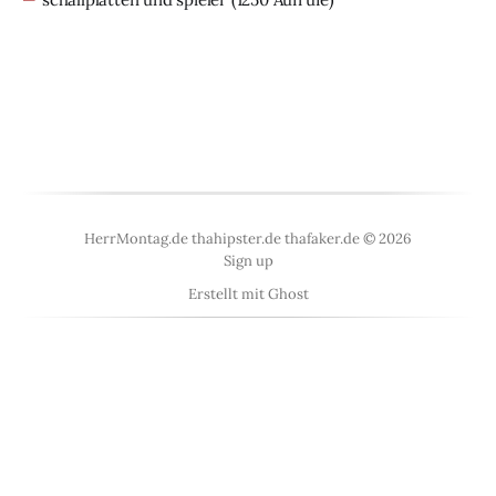
HerrMontag.de thahipster.de thafaker.de © 2026
Sign up
Erstellt mit
Ghost
<
UberBlogr Webring
>