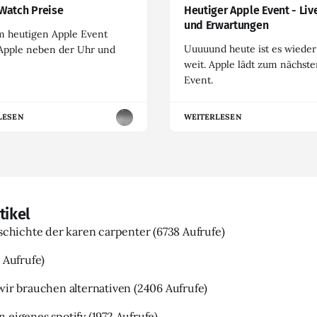
Watch Preise
Heutiger Apple Event - Liv
und Erwartungen
m heutigen Apple Event
Uuuuund heute ist es wieder
 Apple neben der Uhr und
weit. Apple lädt zum nächst
Event.
LESEN
WEITERLESEN
tikel
eschichte der karen carpenter
(6738 Aufrufe)
 Aufrufe)
wir brauchen alternativen
(2406 Aufrufe)
 eigenes spotify
(1972 Aufrufe)