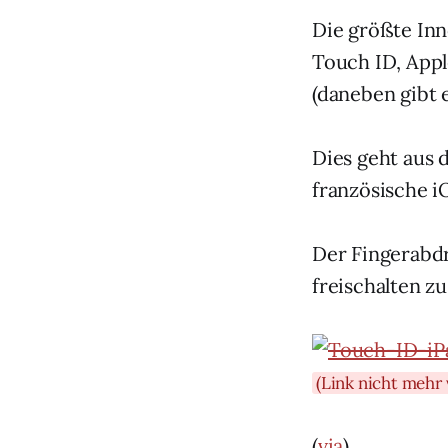
Die größte Inn
Touch ID, Appl
(daneben gibt 
Dies geht aus
französische 
Der Fingerabd
freischalten z
(Link nicht mehr 
(
via
)