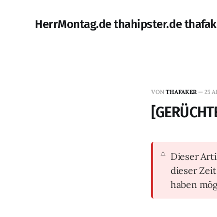
HerrMontag.de thahipster.de thafak
VON
THAFAKER
—
25 A
[GERÜCHTE]
Dieser Arti
dieser Zei
haben mög