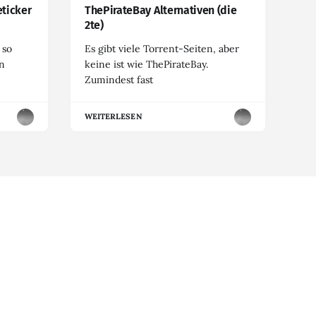
eticker
ThePirateBay Alternativen (die
2te)
 so
Es gibt viele Torrent-Seiten, aber
en
keine ist wie ThePirateBay.
Zumindest fast
WEITERLESEN