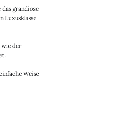
e das grandiose
en Luxusklasse
 wie der
et.
einfache Weise