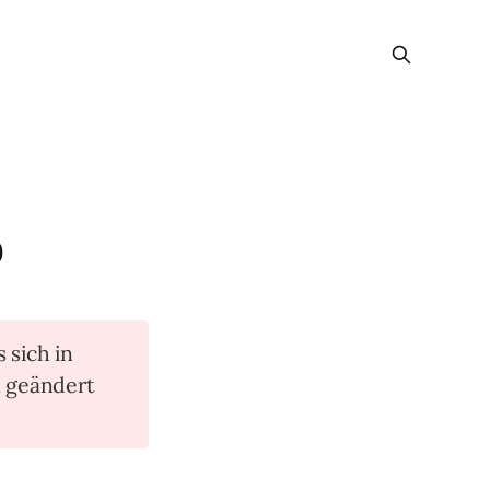
D
s sich in
n geändert