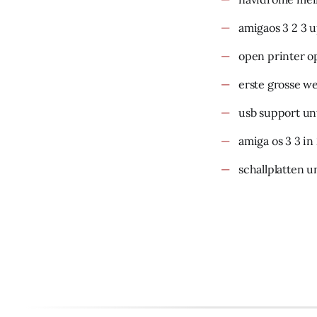
amigaos 3 2 3 
open printer o
erste grosse w
usb support un
amiga os 3 3 in
schallplatten u