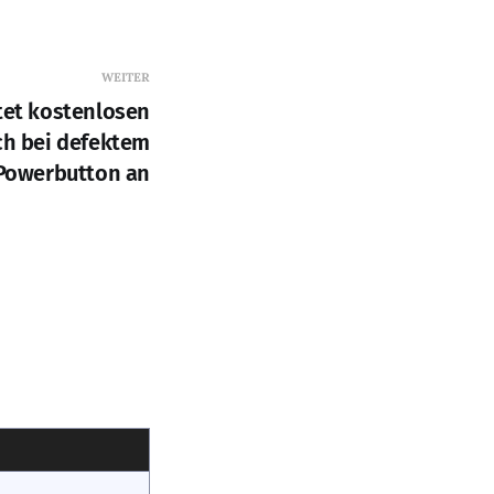
WEITER
tet kostenlosen
ch bei defektem
Powerbutton an