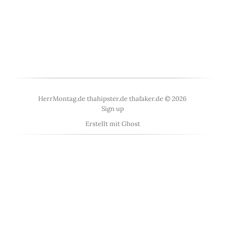
HerrMontag.de thahipster.de thafaker.de © 2026
Sign up
Erstellt mit
Ghost
<
UberBlogr Webring
>