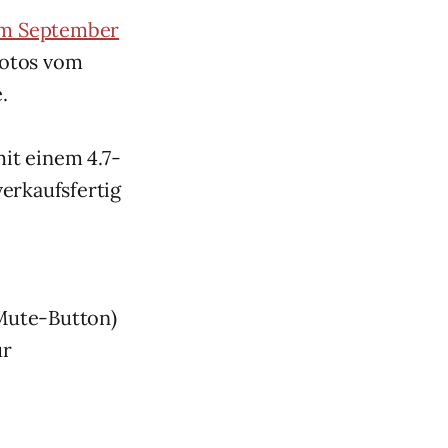
im September
Fotos vom
.
it einem 4.7-
erkaufsfertig
 Mute-Button)
ur