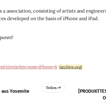
is a association, consisting of artists and enginee
es developed on the basis of iPhone and iPad.
spannt
!
und Gerüchte zum iPhone 6
(archive.org)
Teilen
s aus Yosemite
[PRODUKTTES
O