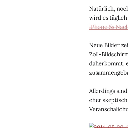
Natürlich, noc
wird es tägli
iPhone 5s Nach
Neue Bilder ze
Zoll-Bildschir
daherkommt, e
zusammengeba
Allerdings sin
eher skeptisch,
Veranschalichu