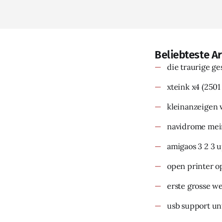
Beliebteste Ar
die traurige g
xteink x4
(2501
kleinanzeigen 
navidrome mein
amigaos 3 2 3 
open printer o
erste grosse w
usb support un