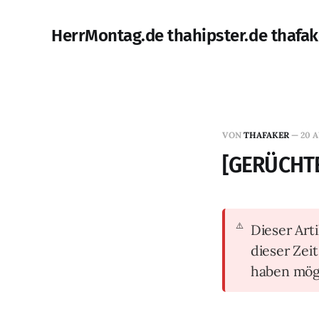
HerrMontag.de thahipster.de thafak
VON
THAFAKER
—
20 A
[GERÜCHTE]
Dieser Arti
dieser Zei
haben mög