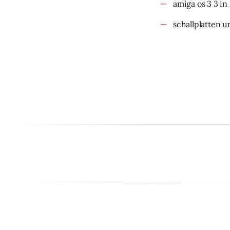
amiga os 3 3 in
schallplatten u