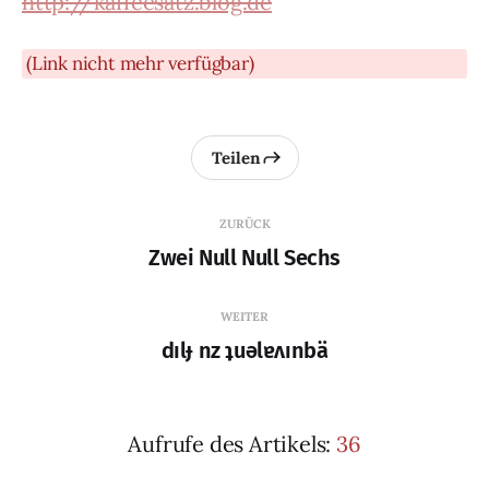
http://kaffeesatz.blog.de
(Link nicht mehr verfügbar)
Teilen
ZURÜCK
Zwei Null Null Sechs
WEITER
dılɟ nz ʇuǝlɐʌınbä
Aufrufe des Artikels:
36