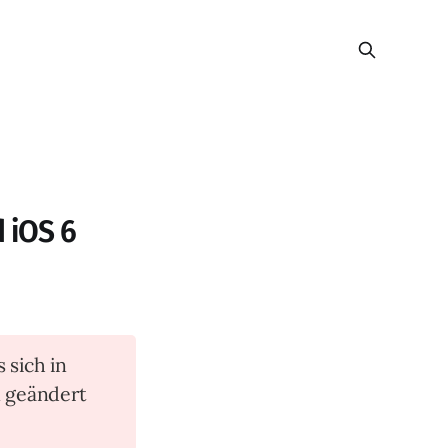
d iOS 6
s sich in
n geändert