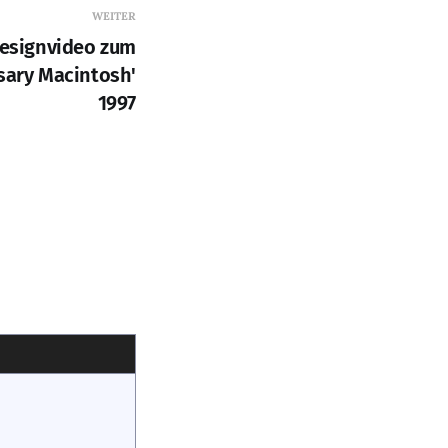
WEITER
Designvideo zum
sary Macintosh'
1997