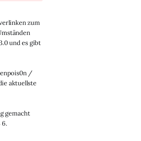
 verlinken zum
r Umständen
.0 und es gibt
eenpois0n /
ie aktuellste
ng gemacht
 6.