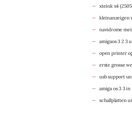
xteink x4
(2505
kleinanzeigen 
navidrome mein
amigaos 3 2 3 
open printer o
erste grosse w
usb support un
amiga os 3 3 in
schallplatten u