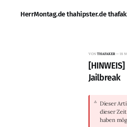
HerrMontag.de thahipster.de thafak
VON
THAFAKER
—
18 N
[HINWEIS] 
Jailbreak
Dieser Arti
dieser Zei
haben mög