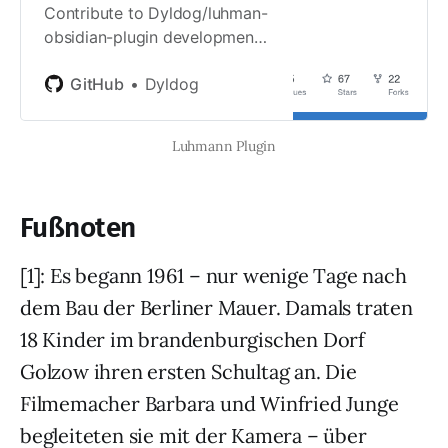
note. The program is written
Contribute to Dyldog/luhman-
with my vault structure in
obsidian-plugin development
mind, but is configurable. Give
by creating an account on
me a shout-out if your need
GitHub
Dyldog
GitHub.
can not be satisfied with the
current setup. Source-code
Luhmann Plugin
and documentati…
Fußnoten
[1]: Es begann 1961 – nur wenige Tage nach
dem Bau der Berliner Mauer. Damals traten
18 Kinder im brandenburgischen Dorf
Golzow ihren ersten Schultag an. Die
Filmemacher Barbara und Winfried Junge
begleiteten sie mit der Kamera – über