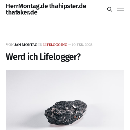
HerrMontag.de thahipster.de
thafaker.de
VON
JAN MONTAG
IN
LIFELOGGING
—
10 FEB. 2026
Werd ich Lifelogger?