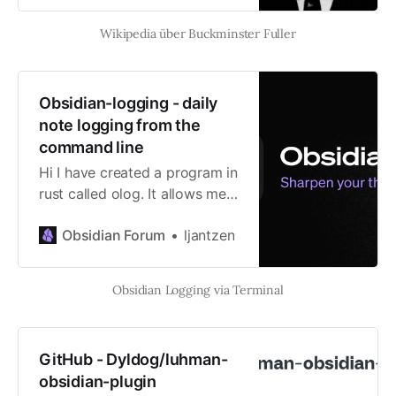
Wikipedia über Buckminster Fuller
Obsidian-logging - daily
note logging from the
command line
Hi I have created a program in
rust called olog. It allows me
to log quickly to my obsidian
Obsidian Forum
ljantzen
daily note file from the
command line. It writes
directly to the vault files, and
Obsidian Logging via Terminal
as such you don’t need
Obsidian running for olog to
work. It really makes it
GitHub - Dyldog/luhman-
extremely low friction to
obsidian-plugin
append log entries to my daily