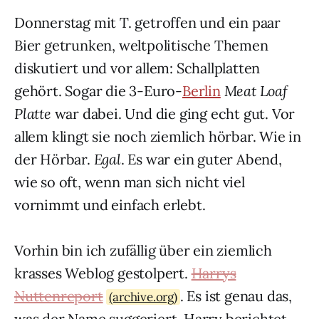
Donnerstag mit T. getroffen und ein paar
Bier getrunken, weltpolitische Themen
diskutiert und vor allem: Schallplatten
gehört. Sogar die 3-Euro-
Berlin
Meat Loaf
Platte
war dabei. Und die ging echt gut. Vor
allem klingt sie noch ziemlich hörbar. Wie in
der Hörbar.
Egal
. Es war ein guter Abend,
wie so oft, wenn man sich nicht viel
vornimmt und einfach erlebt.
Vorhin bin ich zufällig über ein ziemlich
krasses Weblog gestolpert.
Harrys
Nuttenreport
. Es ist genau das,
(archive.org)
was der Name suggeriert. Harry berichtet