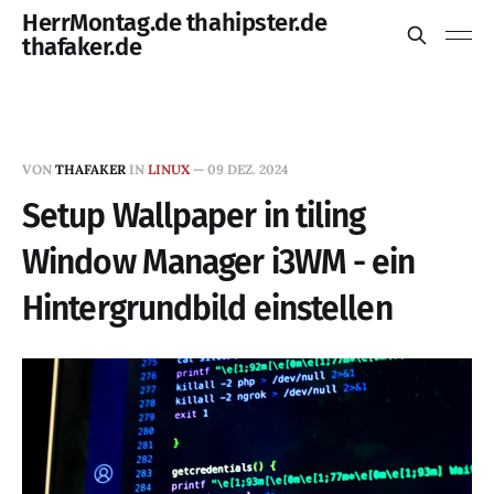
HerrMontag.de thahipster.de
thafaker.de
VON
THAFAKER
IN
LINUX
—
09 DEZ. 2024
Setup Wallpaper in tiling
Window Manager i3WM - ein
Hintergrundbild einstellen