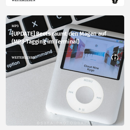
WEITERLESEN
MP3
[UPDATE] Beets räumt den Magen auf
(MP3-Tagging im Terminal)
WEITERLESEN