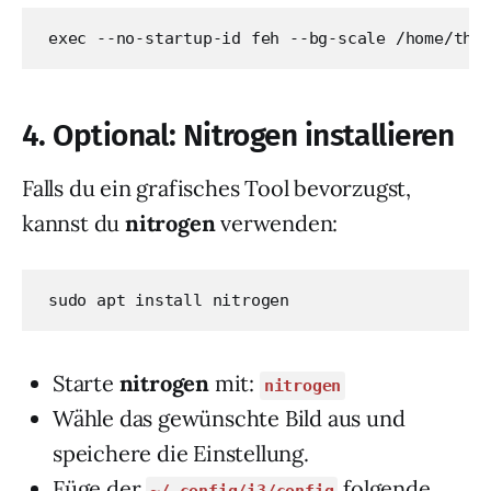
exec --no-startup-id feh --bg-scale /home/tha
4.
Optional: Nitrogen installieren
Falls du ein grafisches Tool bevorzugst,
kannst du
nitrogen
verwenden:
sudo apt install nitrogen
Starte
nitrogen
mit:
nitrogen
Wähle das gewünschte Bild aus und
speichere die Einstellung.
Füge der
folgende
~/.config/i3/config