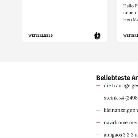
Hallo F
neuen 
HerrMo
WEITERLESEN
WEITER
Beliebteste Ar
die traurige g
xteink x4
(2498
kleinanzeigen 
navidrome mein
amigaos 3 2 3 