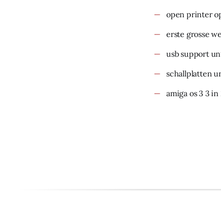
open printer o
erste grosse w
usb support un
schallplatten u
amiga os 3 3 in