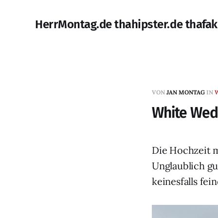
HerrMontag.de thahipster.de thafak
VON
JAN MONTAG
IN
White Wed
Die Hochzeit m
Unglaublich gu
keinesfalls fei