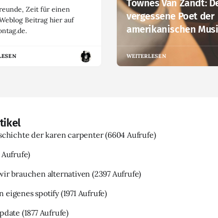
Townes Van Zandt: D
reunde, Zeit für einen
vergessene Poet der
Weblog Beitrag hier auf
amerikanischen Mus
ntag.de.
LESEN
WEITERLESEN
tikel
eschichte der karen carpenter
(6604 Aufrufe)
 Aufrufe)
wir brauchen alternativen
(2397 Aufrufe)
 eigenes spotify
(1971 Aufrufe)
update
(1877 Aufrufe)