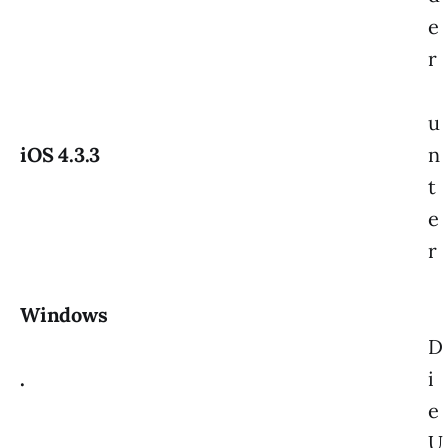
e
r
u
iOS 4.3.3
n
t
e
r
Windows
D
.
i
e
U