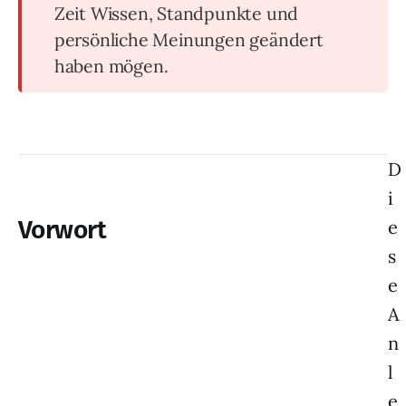
Zeit Wissen, Standpunkte und
persönliche Meinungen geändert
haben mögen.
D
i
Vorwort
e
s
e
A
n
l
e