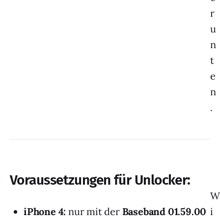
r
u
n
t
e
n
.
Voraussetzungen für Unlocker:
W
iPhone 4:
nur mit der
Baseband 01.59.00
i