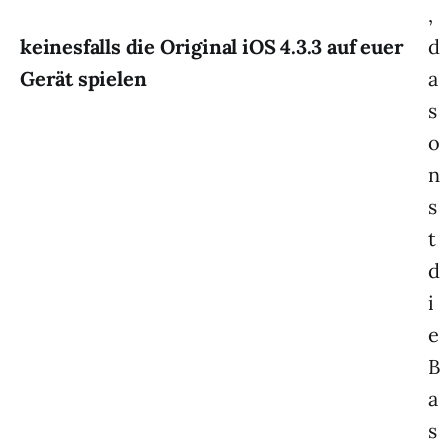
,
keinesfalls die Original iOS 4.3.3 auf euer
d
Gerät spielen
a
s
o
n
s
t
d
i
e
B
a
s