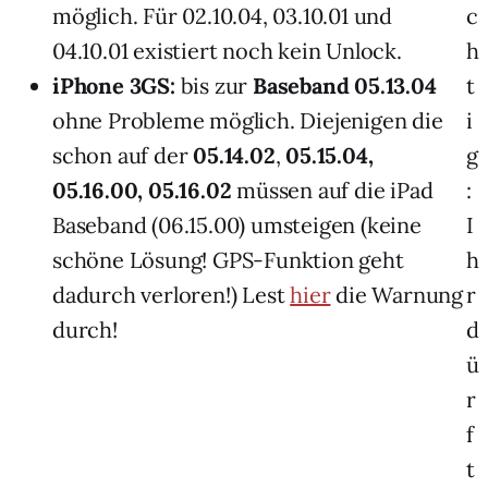
möglich. Für 02.10.04, 03.10.01 und
c
04.10.01 existiert noch kein Unlock.
h
iPhone 3GS:
bis zur
Baseband 05.13.04
t
ohne Probleme möglich. Diejenigen die
i
schon auf der
05.14.02
,
05.15.04,
g
05.16.00, 05.16.02
müssen auf die iPad
:
Baseband (06.15.00) umsteigen (keine
I
schöne Lösung! GPS-Funktion geht
h
dadurch verloren!) Lest
hier
die Warnung
r
durch!
d
ü
r
f
t