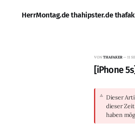
HerrMontag.de thahipster.de thafak
VON
THAFAKER
—
11 S
[iPhone 5s
Dieser Arti
dieser Zei
haben mög