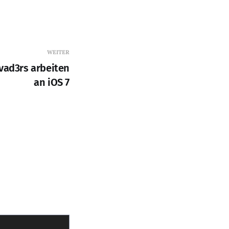
WEITER
vad3rs arbeiten
an iOS 7