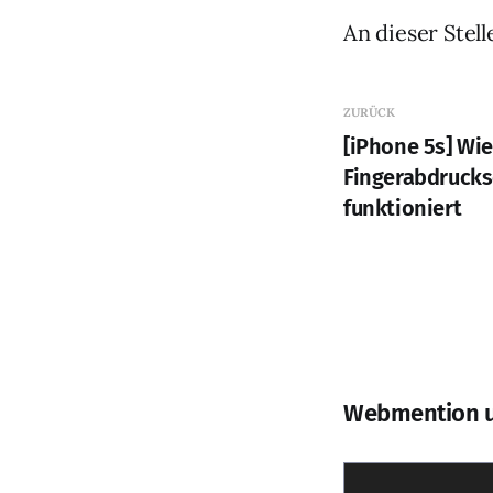
An dieser Stell
ZURÜCK
[iPhone 5s] Wie
Fingerabdruck
funktioniert
Webmention 