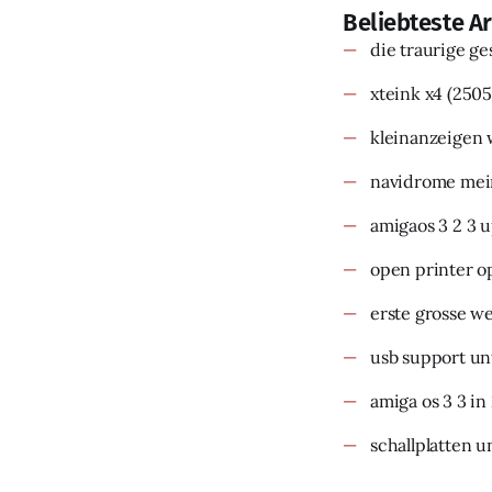
Beliebteste Ar
die traurige g
xteink x4
(2505
kleinanzeigen 
navidrome mein
amigaos 3 2 3 
open printer o
erste grosse w
usb support un
amiga os 3 3 in
schallplatten u