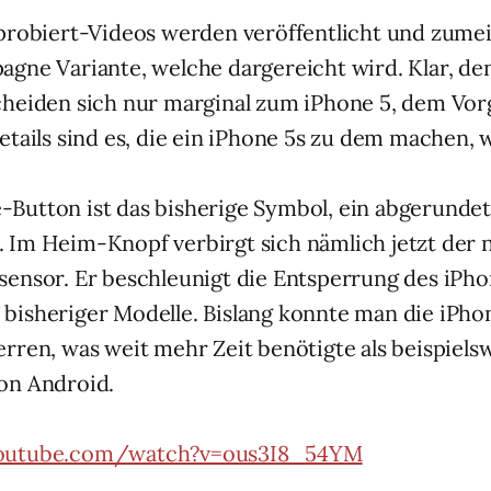
probiert-Videos werden veröffentlicht und zumeis
gne Variante, welche dargereicht wird. Klar, de
heiden sich nur marginal zum iPhone 5, dem Vor
tails sind es, die ein iPhone 5s zu dem machen, wa
utton ist das bisherige Symbol, ein abgerundet
Im Heim-Knopf verbirgt sich nämlich jetzt der 
ensor. Er beschleunigt die Entsperrung des iPho
isheriger Modelle. Bislang konnte man die iPho
rren, was weit mehr Zeit benötigte als beispielsw
on Android.
outube.com/watch?v=ous3I8_54YM