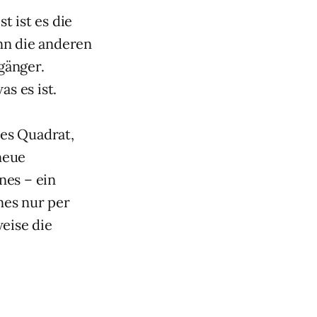
t ist es die
nn die anderen
gänger.
s es ist.
es Quadrat,
neue
nes – ein
nes nur per
eise die