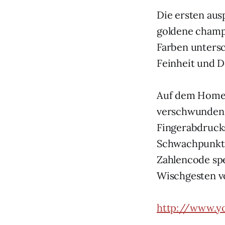
Die ersten aus
goldene champa
Farben untersc
Feinheit und De
Auf dem Home-B
verschwunden. 
Fingerabdrucks
Schwachpunkt b
Zahlencode spe
Wischgesten v
http://www.y