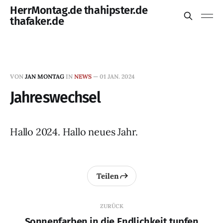
HerrMontag.de thahipster.de
thafaker.de
VON
JAN MONTAG
IN
NEWS
—
01 JAN. 2024
Jahreswechsel
Hallo 2024. Hallo neues Jahr.
Teilen
ZURÜCK
Sonnenfarben in die Endlichkeit tupfen